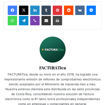
LinkedIn
Tumblr
Pinterest
Reddit
VKontakte
Messe
WhatsApp
Telegram
Viber
Share via Email
Print
FACTURATica
FACTURATica, desde su inicio en el año 2018, ha logrado una
impresionante emisión de millones de comprobantes electrónicos
siendo aceptados por el Ministerio de Hacienda mes a mes.
Nuestra extensa clientela esta distribuida en las siete provincias
de Costa Rica, consolidando nuestra solución de factura
electrónica como la #1 tanto entre profesionales independientes
como en empresas y comerciantes en general.