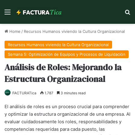
Menu
Se
Home
/
Recursos Humanos viviendo la Cultura Organizacional
Recursos Humanos viviendo la Cultura Organizacional
Semana 5: Optimización de Equipos y Procesos de Liquidación
Análisis de Roles: Mejorando la
Estructura Organizacional
FACTURATica
1.787
3 minutes read
El análisis de roles es un proceso crucial para comprender
y optimizar la estructura organizacional de una empresa. Al
evaluar cuidadosamente los roles, responsabilidades y
competencias requeridas para cada puesto, las