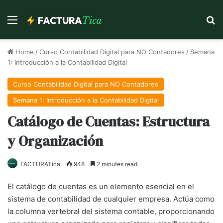
Menu
Se
Home
/
Curso Contabilidad Digital para NO Contadores
/
Semana
1: Introducción a la Contabilidad Digital
Curso Contabilidad Digital para NO Contadores
Semana 1: Introducción a la Contabilidad Digital
Catálogo de Cuentas: Estructura
y Organización
FACTURATica
948
2 minutes read
El catálogo de cuentas es un elemento esencial en el
sistema de contabilidad de cualquier empresa. Actúa como
la columna vertebral del sistema contable, proporcionando