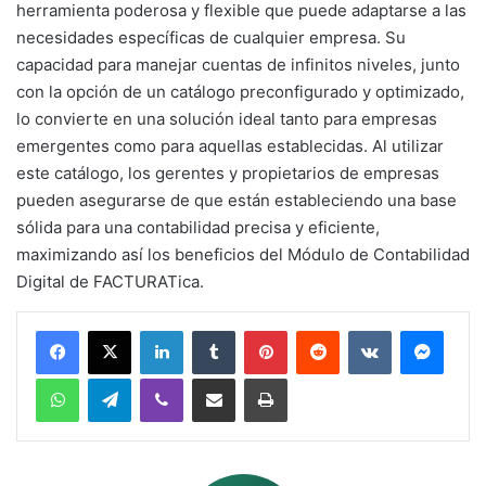
herramienta poderosa y flexible que puede adaptarse a las
necesidades específicas de cualquier empresa. Su
capacidad para manejar cuentas de infinitos niveles, junto
con la opción de un catálogo preconfigurado y optimizado,
lo convierte en una solución ideal tanto para empresas
emergentes como para aquellas establecidas. Al utilizar
este catálogo, los gerentes y propietarios de empresas
pueden asegurarse de que están estableciendo una base
sólida para una contabilidad precisa y eficiente,
maximizando así los beneficios del Módulo de Contabilidad
Digital de FACTURATica.
LinkedIn
Tumblr
Pinterest
Reddit
VKontakte
Messe
WhatsApp
Telegram
Viber
Share via Email
Print