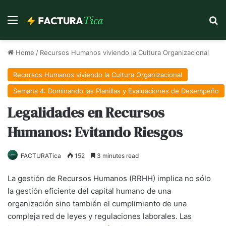
Menu
Se
Home
/
Recursos Humanos viviendo la Cultura Organizacional
Recursos Humanos viviendo la Cultura Organizacional
Semana 4: Dominando las Planillas y Evaluaciones de Desempeño
Legalidades en Recursos
Humanos: Evitando Riesgos
FACTURATica
152
3 minutes read
La gestión de Recursos Humanos (RRHH) implica no sólo
la gestión eficiente del capital humano de una
organización sino también el cumplimiento de una
compleja red de leyes y regulaciones laborales. Las