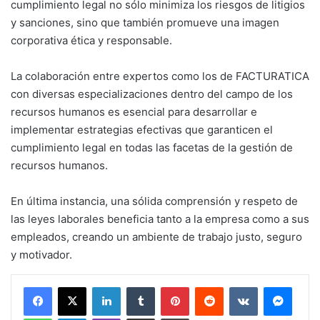
cumplimiento legal no sólo minimiza los riesgos de litigios
y sanciones, sino que también promueve una imagen
corporativa ética y responsable.
La colaboración entre expertos como los de FACTURATICA
con diversas especializaciones dentro del campo de los
recursos humanos es esencial para desarrollar e
implementar estrategias efectivas que garanticen el
cumplimiento legal en todas las facetas de la gestión de
recursos humanos.
En última instancia, una sólida comprensión y respeto de
las leyes laborales beneficia tanto a la empresa como a sus
empleados, creando un ambiente de trabajo justo, seguro
y motivador.
LinkedIn
Tumblr
Pinterest
Reddit
VKontakte
Messe
WhatsApp
Telegram
Viber
Share via Email
Print