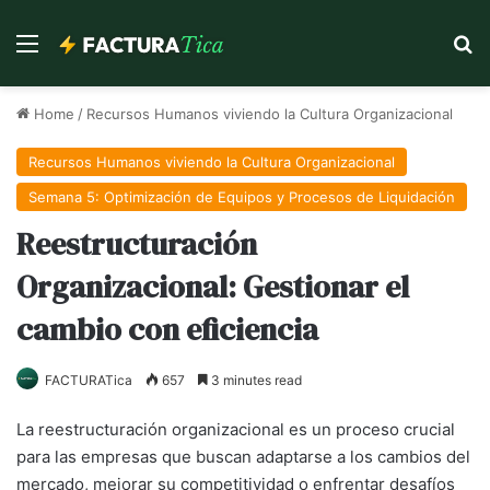
Menu
Se
Home
/
Recursos Humanos viviendo la Cultura Organizacional
Recursos Humanos viviendo la Cultura Organizacional
Semana 5: Optimización de Equipos y Procesos de Liquidación
Reestructuración
Organizacional: Gestionar el
cambio con eficiencia
FACTURATica
657
3 minutes read
La reestructuración organizacional es un proceso crucial
para las empresas que buscan adaptarse a los cambios del
mercado, mejorar su competitividad o enfrentar desafíos