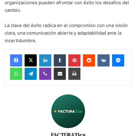
organizaciones pueden afrontar con éxito los desafíos del
cambio.
La clave del éxito radica en el compromiso con una visión
clara, una comunicación abierta y adaptabilidad ante la
incertidumbre.
LinkedIn
Tumblr
Pinterest
Reddit
VKontakte
Messe
WhatsApp
Telegram
Viber
Share via Email
Print
FACTURATica