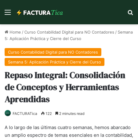
Menu
Se
Home
/
Curso Contabilidad Digital para NO Contadores
/
Semana
5: Aplicación Práctica y Cierre del Curso
Curso Contabilidad Digital para NO Contadores
Semana 5: Aplicación Práctica y Cierre del Curso
Repaso Integral: Consolidación
de Conceptos y Herramientas
Aprendidas
FACTURATica
122
2 minutes read
A lo largo de las últimas cuatro semanas, hemos abarcado
un amplio espectro de temas esenciales en la contabilidad,