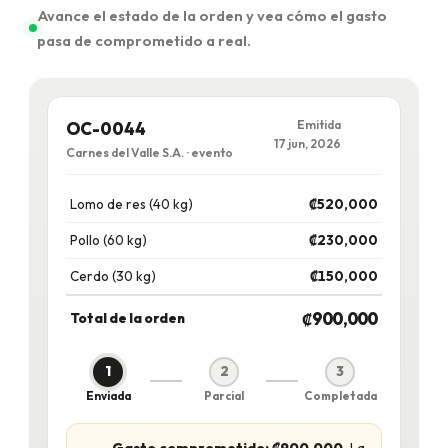
Avance el estado de la orden y vea cómo el gasto
pasa de comprometido a real.
Emitida
OC-0044
17 jun, 2026
Carnes del Valle S.A. · evento
Lomo de res (40 kg)
₡520,000
Pollo (60 kg)
₡230,000
Cerdo (30 kg)
₡150,000
₡900,000
Total de la orden
1
2
3
Enviada
Parcial
Completada
Gasto comprometido: ₡900,000.
La