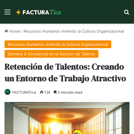
Menu
Se
Home
/
Recursos Humanos viviendo la Cultura Organizacional
Recursos Humanos viviendo la Cultura Organizacional
Semana 3: Excelencia en la Gestión de Talento
Retención de Talentos: Creando
un Entorno de Trabajo Atractivo
FACTURATica
126
3 minutes read