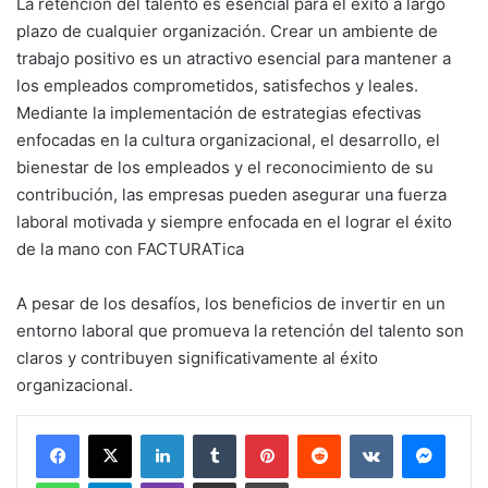
La retención del talento es esencial para el éxito a largo
plazo de cualquier organización. Crear un ambiente de
trabajo positivo es un atractivo esencial para mantener a
los empleados comprometidos, satisfechos y leales.
Mediante la implementación de estrategias efectivas
enfocadas en la cultura organizacional, el desarrollo, el
bienestar de los empleados y el reconocimiento de su
contribución, las empresas pueden asegurar una fuerza
laboral motivada y siempre enfocada en el lograr el éxito
de la mano con FACTURATica
A pesar de los desafíos, los beneficios de invertir en un
entorno laboral que promueva la retención del talento son
claros y contribuyen significativamente al éxito
organizacional.
LinkedIn
Tumblr
Pinterest
Reddit
VKontakte
Messe
WhatsApp
Telegram
Viber
Share via Email
Print