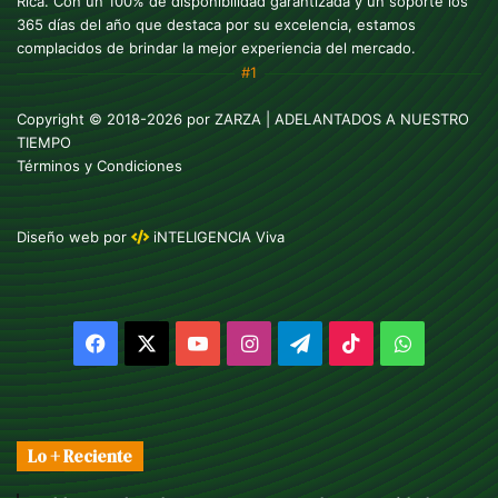
Rica. Con un 100% de disponibilidad garantizada y un soporte los
365 días del año que destaca por su excelencia, estamos
complacidos de brindar la mejor experiencia del mercado.
#1
Copyright © 2018-2026 por
ZARZA
| ADELANTADOS A NUESTRO
TIEMPO
Términos y Condiciones
Diseño web
por
iNTELIGENCIA Viva
Facebook
X
YouTube
Instagram
Telegram
TikTok
WhatsAp
Lo + Reciente