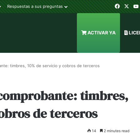
Facebo
X
Respuestas a sus preguntas
ACTIVAR YA
LICE
nte: timbres, 10% de servicio y cobros de terceros
 comprobante: timbres,
cobros de terceros
14
2 minutes read