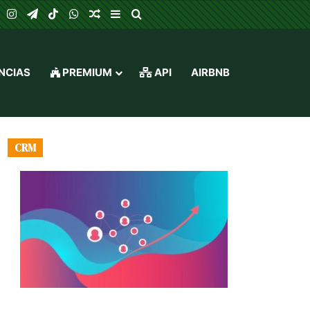
ok
YouTube
Instagram
Telegram
TikTok
WhatsApp
Random Article
Sidebar
Search for
NCIAS
PREMIUM
API
AIRBNB
CRM