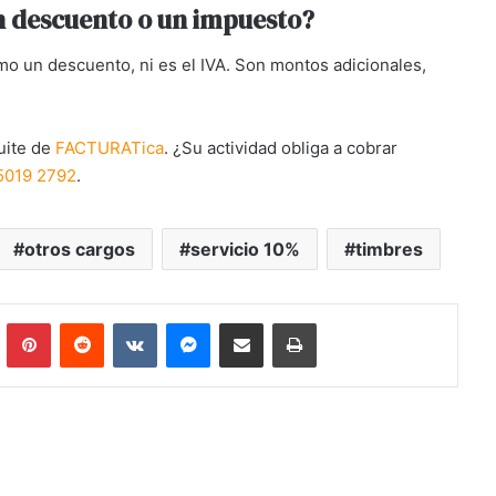
n descuento o un impuesto?
omo un descuento, ni es el IVA. Son montos adicionales,
uite de
FACTURATica
. ¿Su actividad obliga a cobrar
5019 2792
.
otros cargos
servicio 10%
timbres
mblr
Pinterest
Reddit
VKontakte
Messenger
Share via Email
Print